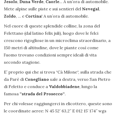
Jesolo
,
Duna Verde
,
Caorle
... A un’ora di automobile.
Mete alpine sulle piste e sui sentieri del
Nevegal
,
Zoldo
, ... e
Cortina
! A un’ora di automobile.
Nel cuore di queste splendide colline, la zona del
Felettano (dal latino felix juli), luogo dove le felci
crescono rigogliose in un microclima straordinario, a
150 metri di altitudine, dove le piante così come
l’uomo trovano condizioni sempre ideali di vita
secondo stagione.
E’ proprio qui che si trova “Cà Milone“, sulla strada che
da Parè di
Conegliano
sale a destra, verso San Pietro
di Feletto e conduce a
Valdobbiadene
, lungo la
famosa
“strada del Prosecco“
.
Per chi volesse raggiungerci in elicottero, queste sono
le coordinate aeree: N 45 52′ 63,2” E 012 15’ 174’’ wgs