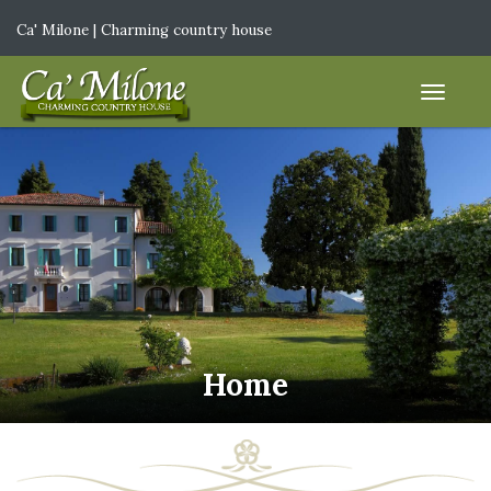
Ca' Milone | Charming country house
IT
|
EN
Home