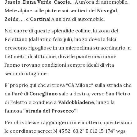
Jesolo
,
Duna Verde
,
Caorle
... A un’ora di automobile.
Mete alpine sulle piste e sui sentieri del
Nevegal
,
Zoldo
, ... e
Cortina
! A un’ora di automobile.
Nel cuore di queste splendide colline, la zona del
Felettano (dal latino felix juli), luogo dove le felci
crescono rigogliose in un microclima straordinario, a
150 metri di altitudine, dove le piante così come
l’uomo trovano condizioni sempre ideali di vita
secondo stagione.
E’ proprio qui che si trova “Cà Milone“, sulla strada che
da Parè di
Conegliano
sale a destra, verso San Pietro
di Feletto e conduce a
Valdobbiadene
, lungo la
famosa
“strada del Prosecco“
.
Per chi volesse raggiungerci in elicottero, queste sono
le coordinate aeree: N 45 52′ 63,2” E 012 15’ 174’’ wgs