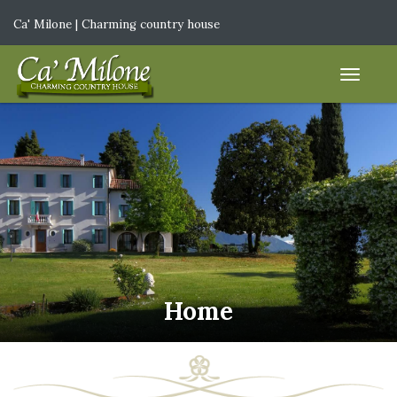
Ca' Milone | Charming country house
IT
|
EN
Home