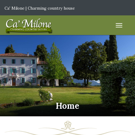
Ca' Milone | Charming country house
IT
|
EN
Home