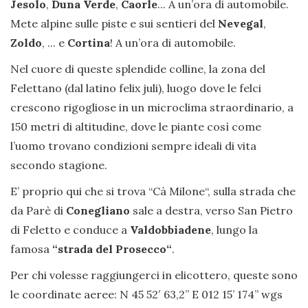
Jesolo
,
Duna Verde
,
Caorle
... A un’ora di automobile.
Mete alpine sulle piste e sui sentieri del
Nevegal
,
Zoldo
, ... e
Cortina
! A un’ora di automobile.
Nel cuore di queste splendide colline, la zona del
Felettano (dal latino felix juli), luogo dove le felci
crescono rigogliose in un microclima straordinario, a
150 metri di altitudine, dove le piante così come
l’uomo trovano condizioni sempre ideali di vita
secondo stagione.
E’ proprio qui che si trova “Cà Milone“, sulla strada che
da Parè di
Conegliano
sale a destra, verso San Pietro
di Feletto e conduce a
Valdobbiadene
, lungo la
famosa
“strada del Prosecco“
.
Per chi volesse raggiungerci in elicottero, queste sono
le coordinate aeree: N 45 52′ 63,2” E 012 15’ 174’’ wgs