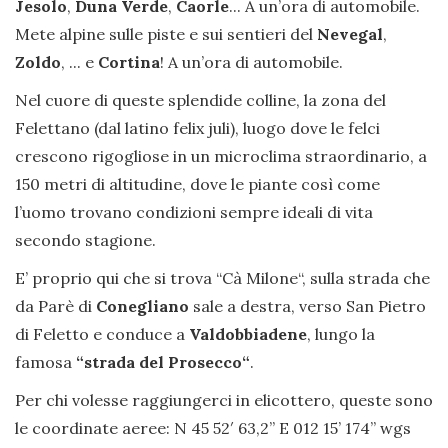
Jesolo
,
Duna Verde
,
Caorle
... A un’ora di automobile.
Mete alpine sulle piste e sui sentieri del
Nevegal
,
Zoldo
, ... e
Cortina
! A un’ora di automobile.
Nel cuore di queste splendide colline, la zona del
Felettano (dal latino felix juli), luogo dove le felci
crescono rigogliose in un microclima straordinario, a
150 metri di altitudine, dove le piante così come
l’uomo trovano condizioni sempre ideali di vita
secondo stagione.
E’ proprio qui che si trova “Cà Milone“, sulla strada che
da Parè di
Conegliano
sale a destra, verso San Pietro
di Feletto e conduce a
Valdobbiadene
, lungo la
famosa
“strada del Prosecco“
.
Per chi volesse raggiungerci in elicottero, queste sono
le coordinate aeree: N 45 52′ 63,2” E 012 15’ 174’’ wgs