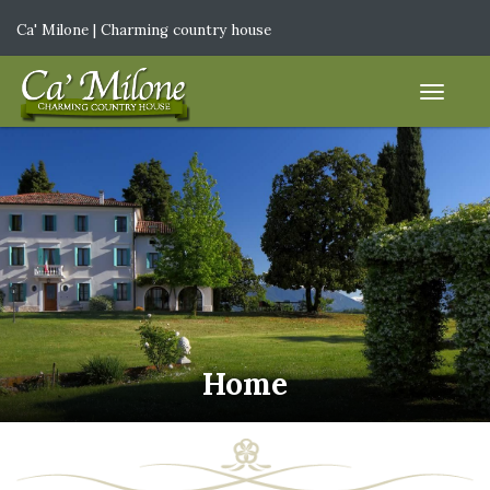
Ca' Milone | Charming country house
IT
|
EN
Home