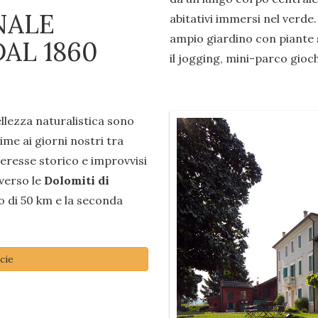
NALE
abitativi immersi nel verde.
ampio giardino con piante s
AL 1860
il jogging, mini-parco gioch
ellezza naturalistica sono
rime ai giorni nostri tra
nteresse storico e improvvisi
 verso le
Dolomiti di
o di 50 km e la seconda
cie