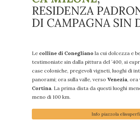
RESIDENZA PADRO
DI CAMPAGNA SIN D
Le
colline di Conegliano
la cui dolcezza e b
testimoniate sin dalla pittura del ’400, si esp
case coloniche, pregevoli vigneti, luoghi di i
panorami; ora sulla valle, verso
Venezia
, ora
Cortina
. La prima dista da questi luoghi men
meno di 100 km.
Info piazzola elisuperfi