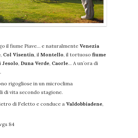
ungo il fiume Piave… e naturalmente
Venezia
e
,
Col Visentin
, il
Montello
, il tortuoso
fiume
i
Jesolo
,
Duna Verde
,
Caorle
... A un’ora di
.
scono rigogliose in un microclima
i di vita secondo stagione.
ietro di Feletto e conduce a
Valdobbiadene
,
 wgs 84