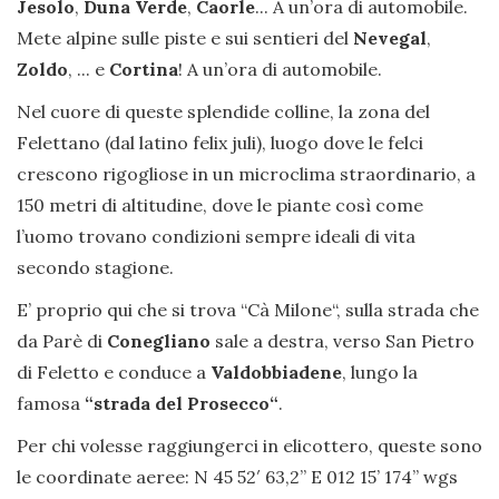
Jesolo
,
Duna Verde
,
Caorle
... A un’ora di automobile.
Mete alpine sulle piste e sui sentieri del
Nevegal
,
Zoldo
, ... e
Cortina
! A un’ora di automobile.
Nel cuore di queste splendide colline, la zona del
Felettano (dal latino felix juli), luogo dove le felci
crescono rigogliose in un microclima straordinario, a
150 metri di altitudine, dove le piante così come
l’uomo trovano condizioni sempre ideali di vita
secondo stagione.
E’ proprio qui che si trova “Cà Milone“, sulla strada che
da Parè di
Conegliano
sale a destra, verso San Pietro
di Feletto e conduce a
Valdobbiadene
, lungo la
famosa
“strada del Prosecco“
.
Per chi volesse raggiungerci in elicottero, queste sono
le coordinate aeree: N 45 52′ 63,2” E 012 15’ 174’’ wgs