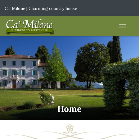
Ca' Milone | Charming country house
IT
|
EN
Home