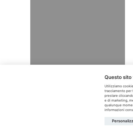
Questo sito 
Utilizziamo cookie
tracciamento per f
prestare cliccando
e di marketing, me
T
qualunque momento
informazioni consu
Personaliz