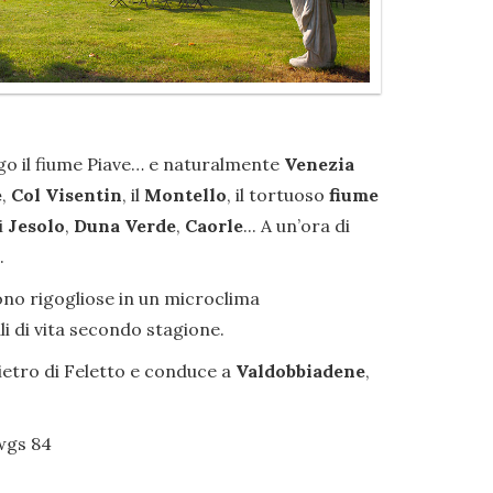
ungo il fiume Piave… e naturalmente
Venezia
e
,
Col Visentin
, il
Montello
, il tortuoso
fiume
i
Jesolo
,
Duna Verde
,
Caorle
... A un’ora di
.
scono rigogliose in un microclima
i di vita secondo stagione.
ietro di Feletto e conduce a
Valdobbiadene
,
 wgs 84