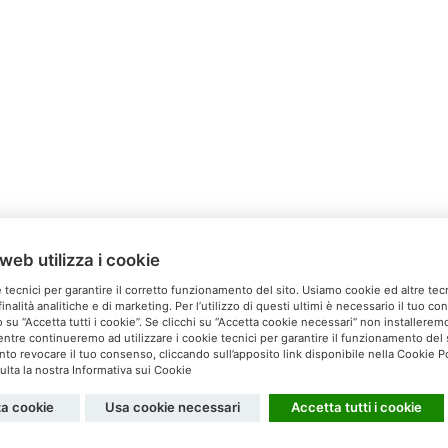
web utilizza i cookie
Relais Ca’Milone
 tecnici per garantire il corretto funzionamento del sito. Usiamo cookie ed altre tec
inalità analitiche e di marketing. Per l’utilizzo di questi ultimi è necessario il tuo c
Via San Michele, 60 S. Pietro di Feletto (TV)
 su “Accetta tutti i cookie”. Se clicchi su “Accetta cookie necessari” non installeremo 
ntre continueremo ad utilizzare i cookie tecnici per garantire il funzionamento del s
el. 0438 60037 - Cell. 340 5179608 -
info@camilone.com
 revocare il tuo consenso, cliccando sull’apposito link disponibile nella Cookie Po
lta la nostra Informativa sui Cookie
Privacy
Cookies
za cookie
Usa cookie necessari
Accetta tutti i cookie