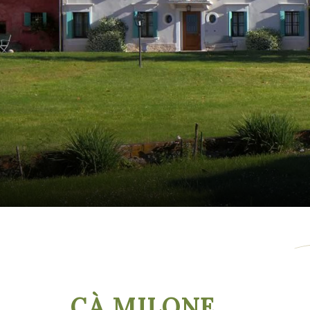
CÀ MILONE
,