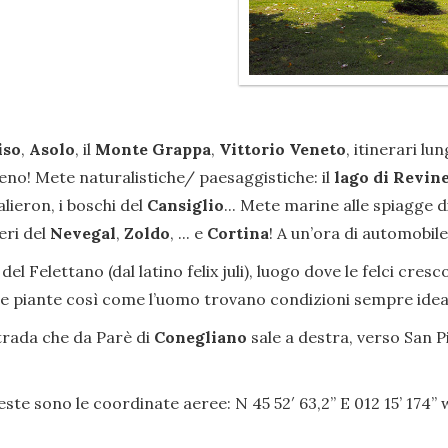
iso
,
Asolo
, il
Monte Grappa
,
Vittorio Veneto
, itinerari l
o! Mete naturalistiche/ paesaggistiche: il
lago di Revin
alieron, i boschi del
Cansiglio
... Mete marine alle spiagge d
eri del
Nevegal
,
Zoldo
, ... e
Cortina
! A un’ora di automobile
del Felettano (dal latino felix juli), luogo dove le felci cre
e le piante così come l’uomo trovano condizioni sempre ideal
strada che da Parè di
Conegliano
sale a destra, verso San P
este sono le coordinate aeree: N 45 52′ 63,2” E 012 15’ 174’’