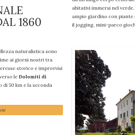
NALE
abitativi immersi nel verde.
ampio giardino con piante s
AL 1860
il jogging, mini-parco gioch
ellezza naturalistica sono
rime ai giorni nostri tra
nteresse storico e improvvisi
 verso le
Dolomiti di
o di 50 km e la seconda
cie