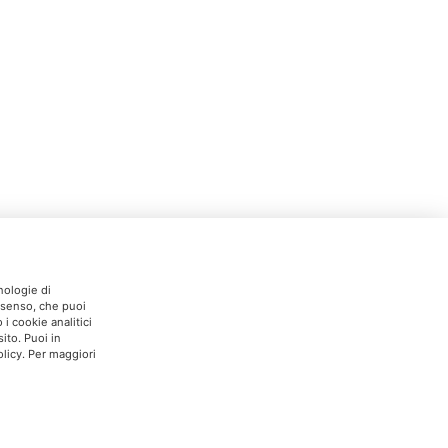
nologie di
onsenso, che puoi
i cookie analitici
ito. Puoi in
licy. Per maggiori