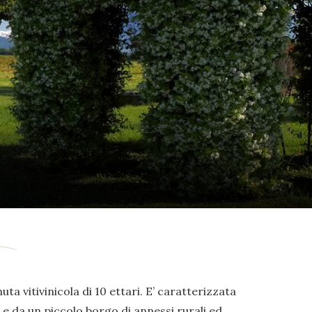
uta vitivinicola di 10 ettari. E’ caratterizzata
e da un piccolo borgo di annessi rurali ed