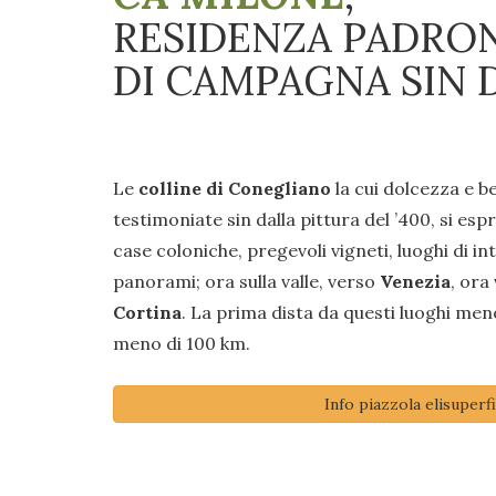
RESIDENZA PADRO
DI CAMPAGNA SIN D
Le
colline di Conegliano
la cui dolcezza e b
testimoniate sin dalla pittura del ’400, si esp
case coloniche, pregevoli vigneti, luoghi di i
panorami; ora sulla valle, verso
Venezia
, ora
Cortina
. La prima dista da questi luoghi men
meno di 100 km.
Info piazzola elisuperfi