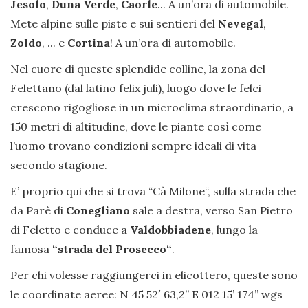
Jesolo
,
Duna Verde
,
Caorle
... A un’ora di automobile.
Mete alpine sulle piste e sui sentieri del
Nevegal
,
Zoldo
, ... e
Cortina
! A un’ora di automobile.
Nel cuore di queste splendide colline, la zona del
Felettano (dal latino felix juli), luogo dove le felci
crescono rigogliose in un microclima straordinario, a
150 metri di altitudine, dove le piante così come
l’uomo trovano condizioni sempre ideali di vita
secondo stagione.
E’ proprio qui che si trova “Cà Milone“, sulla strada che
da Parè di
Conegliano
sale a destra, verso San Pietro
di Feletto e conduce a
Valdobbiadene
, lungo la
famosa
“strada del Prosecco“
.
Per chi volesse raggiungerci in elicottero, queste sono
le coordinate aeree: N 45 52′ 63,2” E 012 15’ 174’’ wgs