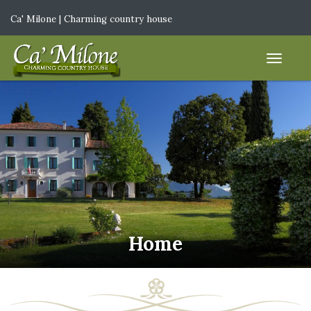
Ca' Milone | Charming country house
IT
|
EN
Home