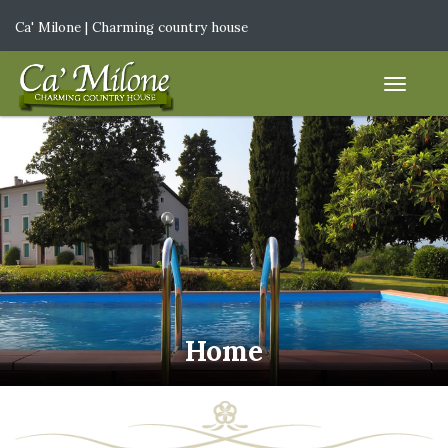
Ca' Milone | Charming country house
IT
|
EN
Home