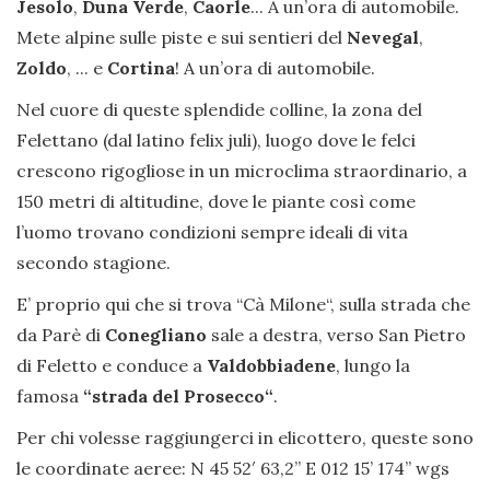
Jesolo
,
Duna Verde
,
Caorle
... A un’ora di automobile.
Mete alpine sulle piste e sui sentieri del
Nevegal
,
Zoldo
, ... e
Cortina
! A un’ora di automobile.
Nel cuore di queste splendide colline, la zona del
Felettano (dal latino felix juli), luogo dove le felci
crescono rigogliose in un microclima straordinario, a
150 metri di altitudine, dove le piante così come
l’uomo trovano condizioni sempre ideali di vita
secondo stagione.
E’ proprio qui che si trova “Cà Milone“, sulla strada che
da Parè di
Conegliano
sale a destra, verso San Pietro
di Feletto e conduce a
Valdobbiadene
, lungo la
famosa
“strada del Prosecco“
.
Per chi volesse raggiungerci in elicottero, queste sono
le coordinate aeree: N 45 52′ 63,2” E 012 15’ 174’’ wgs