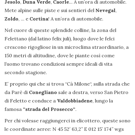
Jesolo
,
Duna Verde
,
Caorle
... A un’ora di automobile.
Mete alpine sulle piste e sui sentieri del
Nevegal
,
Zoldo
, ... e
Cortina
! A un’ora di automobile.
Nel cuore di queste splendide colline, la zona del
Felettano (dal latino felix juli), luogo dove le felci
crescono rigogliose in un microclima straordinario, a
150 metri di altitudine, dove le piante così come
l’uomo trovano condizioni sempre ideali di vita
secondo stagione.
E’ proprio qui che si trova “Cà Milone“, sulla strada che
da Parè di
Conegliano
sale a destra, verso San Pietro
di Feletto e conduce a
Valdobbiadene
, lungo la
famosa
“strada del Prosecco“
.
Per chi volesse raggiungerci in elicottero, queste sono
le coordinate aeree: N 45 52′ 63,2” E 012 15’ 174’’ wgs