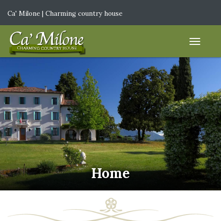
Ca' Milone | Charming country house
IT
|
EN
Home