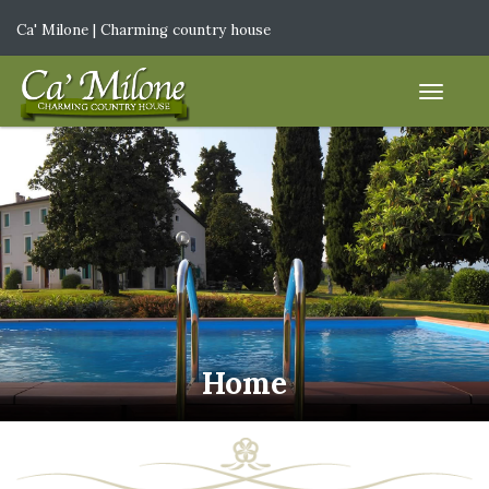
Ca' Milone | Charming country house
IT
|
EN
Home