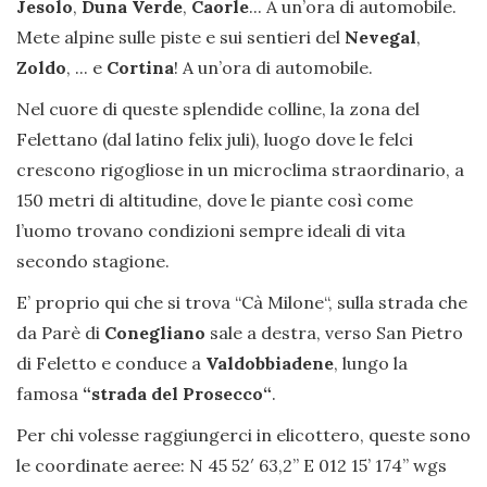
Jesolo
,
Duna Verde
,
Caorle
... A un’ora di automobile.
Mete alpine sulle piste e sui sentieri del
Nevegal
,
Zoldo
, ... e
Cortina
! A un’ora di automobile.
Nel cuore di queste splendide colline, la zona del
Felettano (dal latino felix juli), luogo dove le felci
crescono rigogliose in un microclima straordinario, a
150 metri di altitudine, dove le piante così come
l’uomo trovano condizioni sempre ideali di vita
secondo stagione.
E’ proprio qui che si trova “Cà Milone“, sulla strada che
da Parè di
Conegliano
sale a destra, verso San Pietro
di Feletto e conduce a
Valdobbiadene
, lungo la
famosa
“strada del Prosecco“
.
Per chi volesse raggiungerci in elicottero, queste sono
le coordinate aeree: N 45 52′ 63,2” E 012 15’ 174’’ wgs