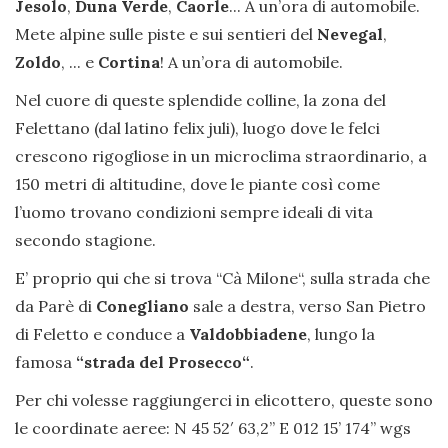
Jesolo
,
Duna Verde
,
Caorle
... A un’ora di automobile.
Mete alpine sulle piste e sui sentieri del
Nevegal
,
Zoldo
, ... e
Cortina
! A un’ora di automobile.
Nel cuore di queste splendide colline, la zona del
Felettano (dal latino felix juli), luogo dove le felci
crescono rigogliose in un microclima straordinario, a
150 metri di altitudine, dove le piante così come
l’uomo trovano condizioni sempre ideali di vita
secondo stagione.
E’ proprio qui che si trova “Cà Milone“, sulla strada che
da Parè di
Conegliano
sale a destra, verso San Pietro
di Feletto e conduce a
Valdobbiadene
, lungo la
famosa
“strada del Prosecco“
.
Per chi volesse raggiungerci in elicottero, queste sono
le coordinate aeree: N 45 52′ 63,2” E 012 15’ 174’’ wgs