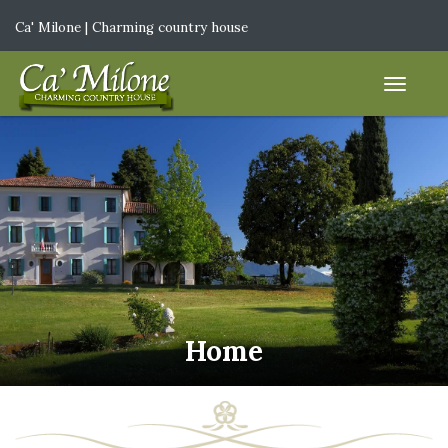
Ca' Milone | Charming country house
IT
|
EN
Home