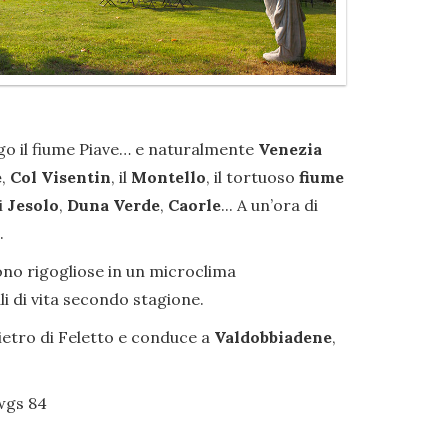
ungo il fiume Piave… e naturalmente
Venezia
e
,
Col Visentin
, il
Montello
, il tortuoso
fiume
i
Jesolo
,
Duna Verde
,
Caorle
... A un’ora di
.
scono rigogliose in un microclima
i di vita secondo stagione.
ietro di Feletto e conduce a
Valdobbiadene
,
 wgs 84