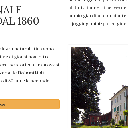
NALE
abitativi immersi nel verde.
ampio giardino con piante s
AL 1860
il jogging, mini-parco gioch
ellezza naturalistica sono
rime ai giorni nostri tra
nteresse storico e improvvisi
 verso le
Dolomiti di
o di 50 km e la seconda
cie