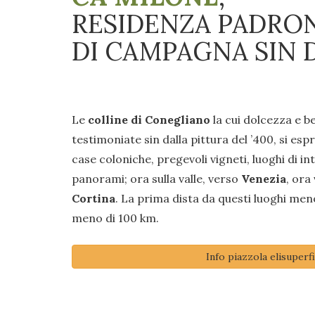
RESIDENZA PADRO
DI CAMPAGNA SIN D
Le
colline di Conegliano
la cui dolcezza e b
testimoniate sin dalla pittura del ’400, si esp
case coloniche, pregevoli vigneti, luoghi di i
panorami; ora sulla valle, verso
Venezia
, ora
Cortina
. La prima dista da questi luoghi men
meno di 100 km.
Info piazzola elisuperfi