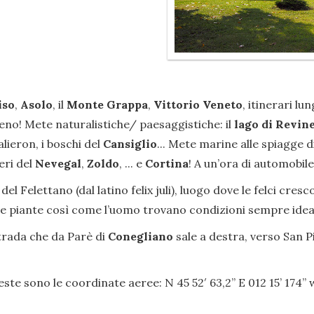
iso
,
Asolo
, il
Monte Grappa
,
Vittorio Veneto
, itinerari l
o! Mete naturalistiche/ paesaggistiche: il
lago di Revin
alieron, i boschi del
Cansiglio
... Mete marine alle spiagge d
eri del
Nevegal
,
Zoldo
, ... e
Cortina
! A un’ora di automobile
del Felettano (dal latino felix juli), luogo dove le felci cre
e le piante così come l’uomo trovano condizioni sempre ideal
strada che da Parè di
Conegliano
sale a destra, verso San P
este sono le coordinate aeree: N 45 52′ 63,2” E 012 15’ 174’’