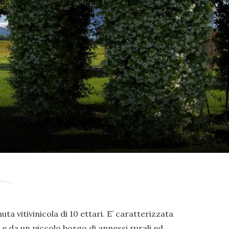
uta vitivinicola di 10 ettari. E’ caratterizzata
e da un piccolo borgo di annessi rurali ed