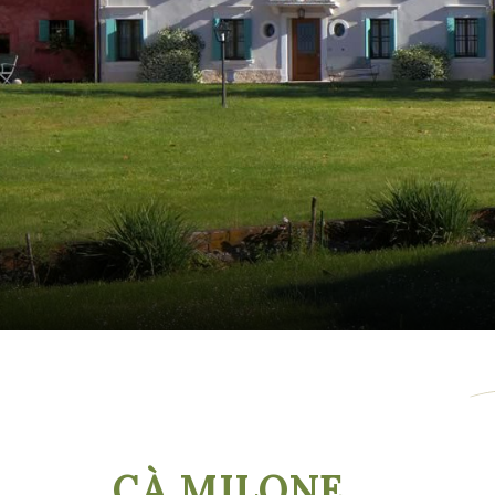
CÀ MILONE
,