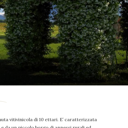
uta vitivinicola di 10 ettari. E’ caratterizzata
e da un piccolo borgo di annessi rurali ed