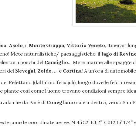
iso
,
Asolo
, il
Monte Grappa
,
Vittorio Veneto
, itinerari l
o! Mete naturalistiche/ paesaggistiche: il
lago di Revin
alieron, i boschi del
Cansiglio
... Mete marine alle spiagge d
eri del
Nevegal
,
Zoldo
, ... e
Cortina
! A un’ora di automobile
del Felettano (dal latino felix juli), luogo dove le felci cre
e le piante così come l’uomo trovano condizioni sempre ideal
strada che da Parè di
Conegliano
sale a destra, verso San P
este sono le coordinate aeree: N 45 52′ 63,2” E 012 15’ 174’’