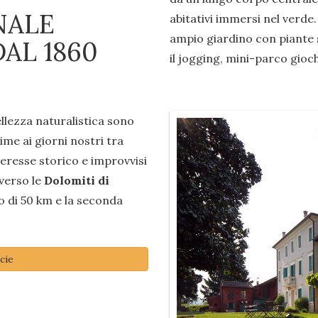
NALE
abitativi immersi nel verde.
ampio giardino con piante s
AL 1860
il jogging, mini-parco gioch
ellezza naturalistica sono
rime ai giorni nostri tra
nteresse storico e improvvisi
 verso le
Dolomiti di
o di 50 km e la seconda
cie