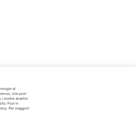
nologie di
onsenso, che puoi
i cookie analitici
ito. Puoi in
licy. Per maggiori