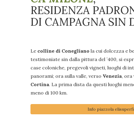
RESIDENZA PADRO
DI CAMPAGNA SIN D
Le
colline di Conegliano
la cui dolcezza e b
testimoniate sin dalla pittura del ’400, si esp
case coloniche, pregevoli vigneti, luoghi di i
panorami; ora sulla valle, verso
Venezia
, ora
Cortina
. La prima dista da questi luoghi men
meno di 100 km.
Info piazzola elisuperfi