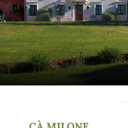
CÀ MILONE
,