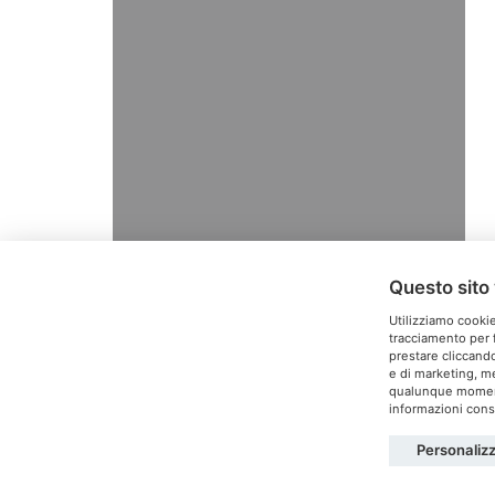
Questo sito 
Utilizziamo cookie
tracciamento per f
prestare cliccando
e di marketing, me
T
qualunque momento
informazioni consu
Personaliz