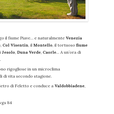
ungo il fiume Piave… e naturalmente
Venezia
e
,
Col Visentin
, il
Montello
, il tortuoso
fiume
i
Jesolo
,
Duna Verde
,
Caorle
... A un’ora di
.
scono rigogliose in un microclima
i di vita secondo stagione.
ietro di Feletto e conduce a
Valdobbiadene
,
 wgs 84