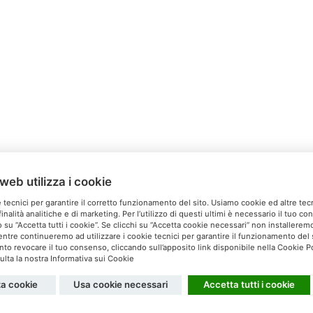
web utilizza i cookie
Relais Ca’Milone
 tecnici per garantire il corretto funzionamento del sito. Usiamo cookie ed altre tec
inalità analitiche e di marketing. Per l’utilizzo di questi ultimi è necessario il tuo c
Via San Michele, 60 S. Pietro di Feletto (TV)
 su “Accetta tutti i cookie”. Se clicchi su “Accetta cookie necessari” non installeremo 
ntre continueremo ad utilizzare i cookie tecnici per garantire il funzionamento del s
el. 0438 60037 - Cell. 340 5179608 -
info@camilone.com
 revocare il tuo consenso, cliccando sull’apposito link disponibile nella Cookie Po
lta la nostra Informativa sui Cookie
Privacy
Cookies
za cookie
Usa cookie necessari
Accetta tutti i cookie