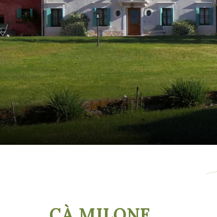
CÀ MILONE
,