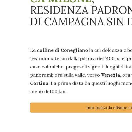
RESIDENZA PADRO
DI CAMPAGNA SIN D
Le
colline di Conegliano
la cui dolcezza e b
testimoniate sin dalla pittura del ’400, si esp
case coloniche, pregevoli vigneti, luoghi di i
panorami; ora sulla valle, verso
Venezia
, ora
Cortina
. La prima dista da questi luoghi men
meno di 100 km.
Info piazzola elisuperfi