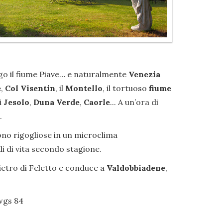
ungo il fiume Piave… e naturalmente
Venezia
e
,
Col Visentin
, il
Montello
, il tortuoso
fiume
i
Jesolo
,
Duna Verde
,
Caorle
... A un’ora di
.
scono rigogliose in un microclima
i di vita secondo stagione.
ietro di Feletto e conduce a
Valdobbiadene
,
 wgs 84