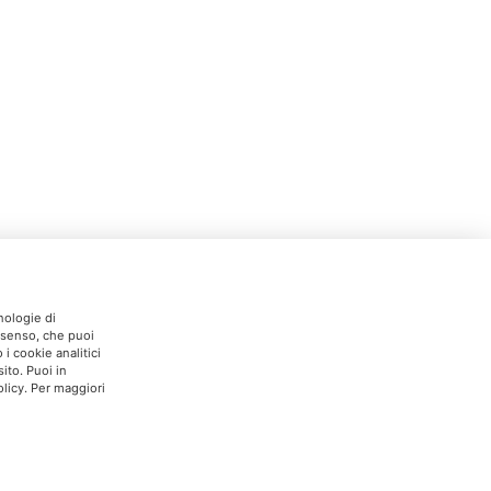
nologie di
onsenso, che puoi
i cookie analitici
ito. Puoi in
licy. Per maggiori