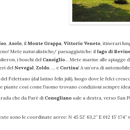
iso
,
Asolo
, il
Monte Grappa
,
Vittorio Veneto
, itinerari l
o! Mete naturalistiche/ paesaggistiche: il
lago di Revin
alieron, i boschi del
Cansiglio
... Mete marine alle spiagge d
eri del
Nevegal
,
Zoldo
, ... e
Cortina
! A un’ora di automobile
del Felettano (dal latino felix juli), luogo dove le felci cre
e le piante così come l’uomo trovano condizioni sempre ideal
strada che da Parè di
Conegliano
sale a destra, verso San P
este sono le coordinate aeree: N 45 52′ 63,2” E 012 15’ 174’’