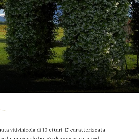
uta vitivinicola di 10 ettari. E’ caratterizzata
e da un piccolo borgo di annessi rurali ed