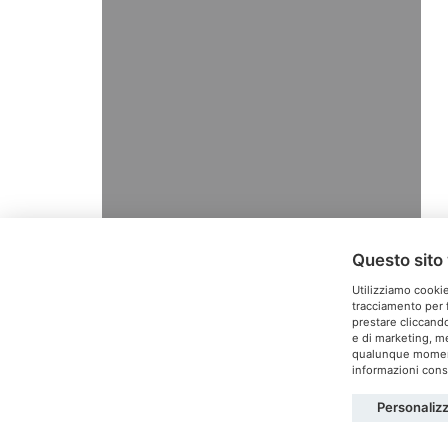
Questo sito 
Utilizziamo cookie
tracciamento per f
prestare cliccando
e di marketing, me
T
qualunque momento
informazioni consu
Personaliz