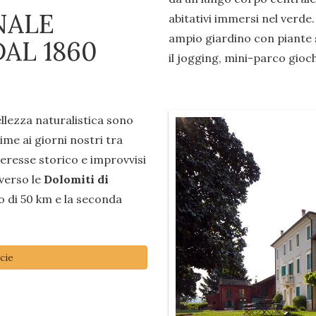
NALE
abitativi immersi nel verde.
ampio giardino con piante s
AL 1860
il jogging, mini-parco gioch
ellezza naturalistica sono
rime ai giorni nostri tra
nteresse storico e improvvisi
 verso le
Dolomiti di
o di 50 km e la seconda
cie