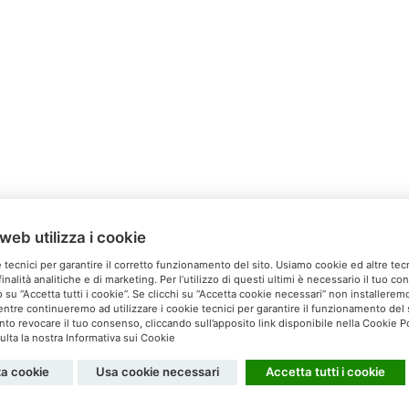
web utilizza i cookie
Relais Ca’Milone
 tecnici per garantire il corretto funzionamento del sito. Usiamo cookie ed altre tec
inalità analitiche e di marketing. Per l’utilizzo di questi ultimi è necessario il tuo c
Via San Michele, 60 S. Pietro di Feletto (TV)
 su “Accetta tutti i cookie”. Se clicchi su “Accetta cookie necessari” non installeremo 
ntre continueremo ad utilizzare i cookie tecnici per garantire il funzionamento del s
el. 0438 60037 - Cell. 340 5179608 -
info@camilone.com
 revocare il tuo consenso, cliccando sull’apposito link disponibile nella Cookie Po
lta la nostra Informativa sui Cookie
Privacy
Cookies
za cookie
Usa cookie necessari
Accetta tutti i cookie