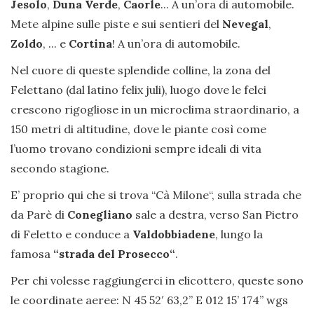
Jesolo
,
Duna Verde
,
Caorle
... A un’ora di automobile.
Mete alpine sulle piste e sui sentieri del
Nevegal
,
Zoldo
, ... e
Cortina
! A un’ora di automobile.
Nel cuore di queste splendide colline, la zona del
Felettano (dal latino felix juli), luogo dove le felci
crescono rigogliose in un microclima straordinario, a
150 metri di altitudine, dove le piante così come
l’uomo trovano condizioni sempre ideali di vita
secondo stagione.
E’ proprio qui che si trova “Cà Milone“, sulla strada che
da Parè di
Conegliano
sale a destra, verso San Pietro
di Feletto e conduce a
Valdobbiadene
, lungo la
famosa
“strada del Prosecco“
.
Per chi volesse raggiungerci in elicottero, queste sono
le coordinate aeree: N 45 52′ 63,2” E 012 15’ 174’’ wgs