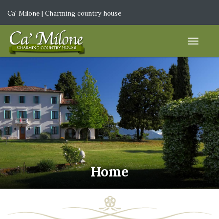
Ca' Milone | Charming country house
IT
|
EN
Home