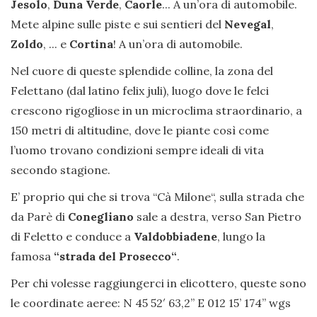
Jesolo
,
Duna Verde
,
Caorle
... A un’ora di automobile.
Mete alpine sulle piste e sui sentieri del
Nevegal
,
Zoldo
, ... e
Cortina
! A un’ora di automobile.
Nel cuore di queste splendide colline, la zona del
Felettano (dal latino felix juli), luogo dove le felci
crescono rigogliose in un microclima straordinario, a
150 metri di altitudine, dove le piante così come
l’uomo trovano condizioni sempre ideali di vita
secondo stagione.
E’ proprio qui che si trova “Cà Milone“, sulla strada che
da Parè di
Conegliano
sale a destra, verso San Pietro
di Feletto e conduce a
Valdobbiadene
, lungo la
famosa
“strada del Prosecco“
.
Per chi volesse raggiungerci in elicottero, queste sono
le coordinate aeree: N 45 52′ 63,2” E 012 15’ 174’’ wgs