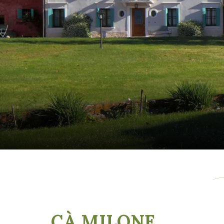
CÀ MILONE
,