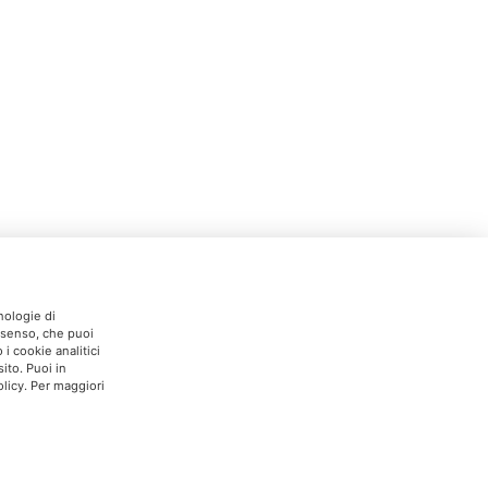
nologie di
onsenso, che puoi
i cookie analitici
ito. Puoi in
licy. Per maggiori