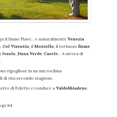
ungo il fiume Piave… e naturalmente
Venezia
e
,
Col Visentin
, il
Montello
, il tortuoso
fiume
i
Jesolo
,
Duna Verde
,
Caorle
... A un’ora di
.
scono rigogliose in un microclima
i di vita secondo stagione.
ietro di Feletto e conduce a
Valdobbiadene
,
 wgs 84