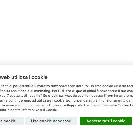
web utilizza i cookie
Relais Ca’Milone
 tecnici per garantire il corretto funzionamento del sito. Usiamo cookie ed altre tec
inalità analitiche e di marketing. Per l’utilizzo di questi ultimi è necessario il tuo c
Via San Michele, 60 S. Pietro di Feletto (TV)
 su “Accetta tutti i cookie”. Se clicchi su “Accetta cookie necessari” non installeremo 
ntre continueremo ad utilizzare i cookie tecnici per garantire il funzionamento del s
el. 0438 60037 - Cell. 340 5179608 -
info@camilone.com
 revocare il tuo consenso, cliccando sull’apposito link disponibile nella Cookie Po
lta la nostra Informativa sui Cookie
Privacy
Cookies
za cookie
Usa cookie necessari
Accetta tutti i cookie