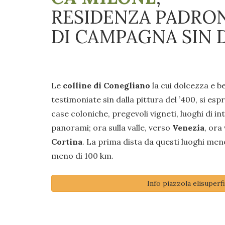
RESIDENZA PADRO
DI CAMPAGNA SIN D
Le
colline di Conegliano
la cui dolcezza e b
testimoniate sin dalla pittura del ’400, si esp
case coloniche, pregevoli vigneti, luoghi di i
panorami; ora sulla valle, verso
Venezia
, ora
Cortina
. La prima dista da questi luoghi men
meno di 100 km.
Info piazzola elisuperfi