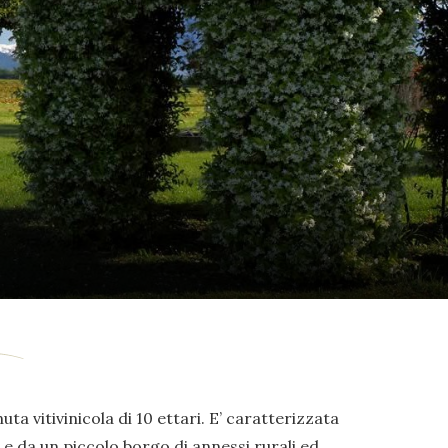
uta vitivinicola di 10 ettari. E’ caratterizzata
e da un piccolo borgo di annessi rurali ed