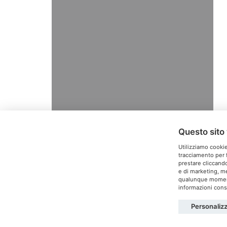
Questo sito 
Utilizziamo cookie
tracciamento per f
prestare cliccando
e di marketing, me
T
qualunque momento
informazioni consu
Personaliz