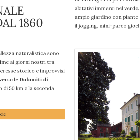
NALE
abitativi immersi nel verde.
ampio giardino con piante s
AL 1860
il jogging, mini-parco gioch
ellezza naturalistica sono
rime ai giorni nostri tra
nteresse storico e improvvisi
 verso le
Dolomiti di
o di 50 km e la seconda
cie