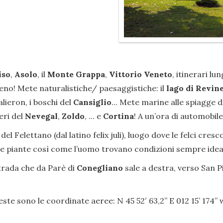
iso
,
Asolo
, il
Monte Grappa
,
Vittorio Veneto
, itinerari l
o! Mete naturalistiche/ paesaggistiche: il
lago di Revin
alieron, i boschi del
Cansiglio
... Mete marine alle spiagge d
eri del
Nevegal
,
Zoldo
, ... e
Cortina
! A un’ora di automobile
del Felettano (dal latino felix juli), luogo dove le felci cre
e le piante così come l’uomo trovano condizioni sempre ideal
strada che da Parè di
Conegliano
sale a destra, verso San P
este sono le coordinate aeree: N 45 52′ 63,2” E 012 15’ 174’’