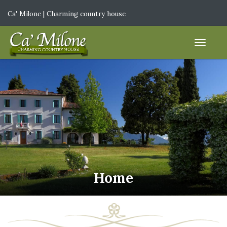
Ca' Milone | Charming country house
IT
|
EN
Home