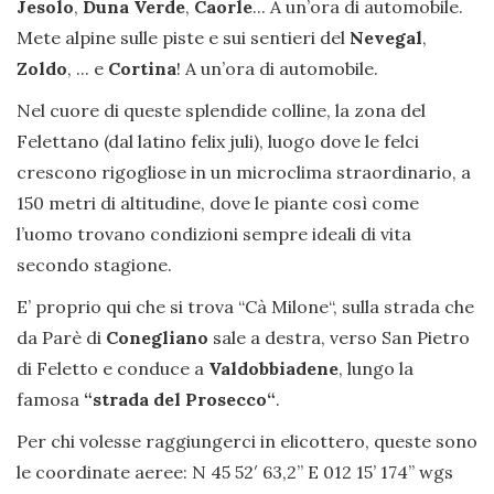
Jesolo
,
Duna Verde
,
Caorle
... A un’ora di automobile.
Mete alpine sulle piste e sui sentieri del
Nevegal
,
Zoldo
, ... e
Cortina
! A un’ora di automobile.
Nel cuore di queste splendide colline, la zona del
Felettano (dal latino felix juli), luogo dove le felci
crescono rigogliose in un microclima straordinario, a
150 metri di altitudine, dove le piante così come
l’uomo trovano condizioni sempre ideali di vita
secondo stagione.
E’ proprio qui che si trova “Cà Milone“, sulla strada che
da Parè di
Conegliano
sale a destra, verso San Pietro
di Feletto e conduce a
Valdobbiadene
, lungo la
famosa
“strada del Prosecco“
.
Per chi volesse raggiungerci in elicottero, queste sono
le coordinate aeree: N 45 52′ 63,2” E 012 15’ 174’’ wgs