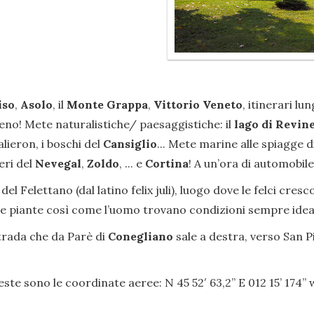
iso
,
Asolo
, il
Monte Grappa
,
Vittorio Veneto
, itinerari l
o! Mete naturalistiche/ paesaggistiche: il
lago di Revin
alieron, i boschi del
Cansiglio
... Mete marine alle spiagge d
eri del
Nevegal
,
Zoldo
, ... e
Cortina
! A un’ora di automobile
del Felettano (dal latino felix juli), luogo dove le felci cre
e le piante così come l’uomo trovano condizioni sempre ideal
strada che da Parè di
Conegliano
sale a destra, verso San P
este sono le coordinate aeree: N 45 52′ 63,2” E 012 15’ 174’’