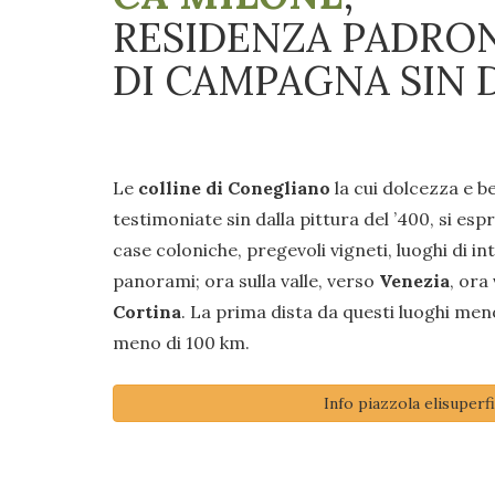
RESIDENZA PADRO
DI CAMPAGNA SIN D
Le
colline di Conegliano
la cui dolcezza e b
testimoniate sin dalla pittura del ’400, si esp
case coloniche, pregevoli vigneti, luoghi di i
panorami; ora sulla valle, verso
Venezia
, ora
Cortina
. La prima dista da questi luoghi men
meno di 100 km.
Info piazzola elisuperfi