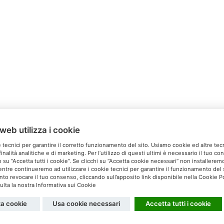
web utilizza i cookie
Relais Ca’Milone
 tecnici per garantire il corretto funzionamento del sito. Usiamo cookie ed altre tec
inalità analitiche e di marketing. Per l’utilizzo di questi ultimi è necessario il tuo c
Via San Michele, 60 S. Pietro di Feletto (TV)
 su “Accetta tutti i cookie”. Se clicchi su “Accetta cookie necessari” non installeremo 
ntre continueremo ad utilizzare i cookie tecnici per garantire il funzionamento del s
el. 0438 60037 - Cell. 340 5179608 -
info@camilone.com
 revocare il tuo consenso, cliccando sull’apposito link disponibile nella Cookie Po
lta la nostra Informativa sui Cookie
Privacy
Cookies
za cookie
Usa cookie necessari
Accetta tutti i cookie