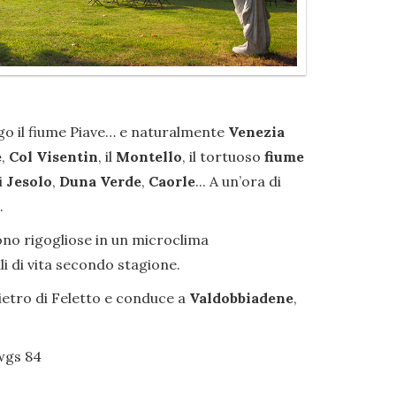
ungo il fiume Piave… e naturalmente
Venezia
e
,
Col Visentin
, il
Montello
, il tortuoso
fiume
i
Jesolo
,
Duna Verde
,
Caorle
... A un’ora di
.
scono rigogliose in un microclima
i di vita secondo stagione.
ietro di Feletto e conduce a
Valdobbiadene
,
 wgs 84