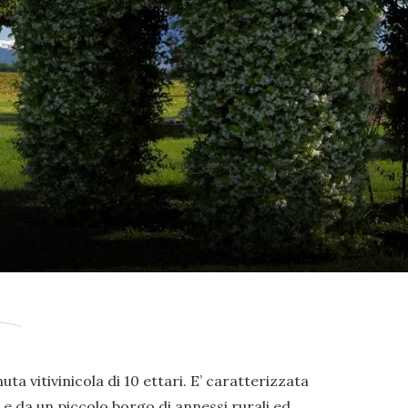
uta vitivinicola di 10 ettari. E’ caratterizzata
e da un piccolo borgo di annessi rurali ed