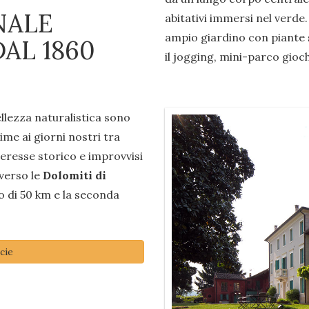
NALE
abitativi immersi nel verde.
ampio giardino con piante s
AL 1860
il jogging, mini-parco gioch
ellezza naturalistica sono
rime ai giorni nostri tra
nteresse storico e improvvisi
 verso le
Dolomiti di
o di 50 km e la seconda
cie