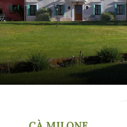
CÀ MILONE
,