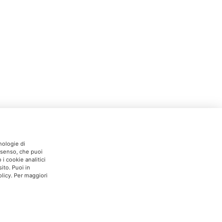
nologie di
onsenso, che puoi
i cookie analitici
ito. Puoi in
licy. Per maggiori