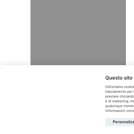
Questo sito 
Utilizziamo cookie
tracciamento per f
prestare cliccando
e di marketing, me
T
qualunque momento
informazioni consu
Personaliz