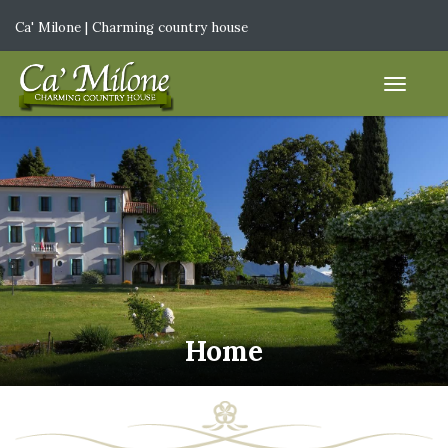
Ca' Milone | Charming country house
IT
|
EN
Home