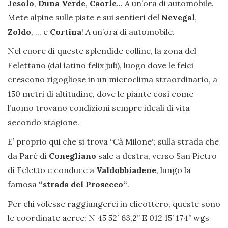
Jesolo
,
Duna Verde
,
Caorle
... A un’ora di automobile.
Mete alpine sulle piste e sui sentieri del
Nevegal
,
Zoldo
, ... e
Cortina
! A un’ora di automobile.
Nel cuore di queste splendide colline, la zona del
Felettano (dal latino felix juli), luogo dove le felci
crescono rigogliose in un microclima straordinario, a
150 metri di altitudine, dove le piante così come
l’uomo trovano condizioni sempre ideali di vita
secondo stagione.
E’ proprio qui che si trova “Cà Milone“, sulla strada che
da Parè di
Conegliano
sale a destra, verso San Pietro
di Feletto e conduce a
Valdobbiadene
, lungo la
famosa
“strada del Prosecco“
.
Per chi volesse raggiungerci in elicottero, queste sono
le coordinate aeree: N 45 52′ 63,2” E 012 15’ 174’’ wgs