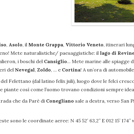
iso
,
Asolo
, il
Monte Grappa
,
Vittorio Veneto
, itinerari l
o! Mete naturalistiche/ paesaggistiche: il
lago di Revin
alieron, i boschi del
Cansiglio
... Mete marine alle spiagge d
eri del
Nevegal
,
Zoldo
, ... e
Cortina
! A un’ora di automobile
del Felettano (dal latino felix juli), luogo dove le felci cre
e le piante così come l’uomo trovano condizioni sempre ideal
strada che da Parè di
Conegliano
sale a destra, verso San P
este sono le coordinate aeree: N 45 52′ 63,2” E 012 15’ 174’’