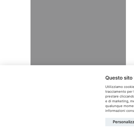
Questo sito 
Utilizziamo cookie
tracciamento per f
prestare cliccando
e di marketing, me
T
qualunque momento
informazioni consu
Personaliz