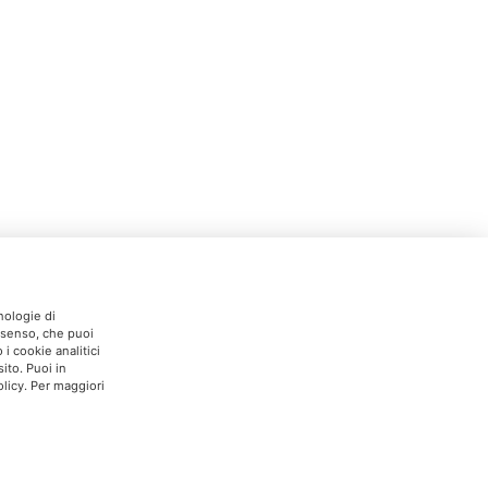
nologie di
onsenso, che puoi
i cookie analitici
ito. Puoi in
licy. Per maggiori