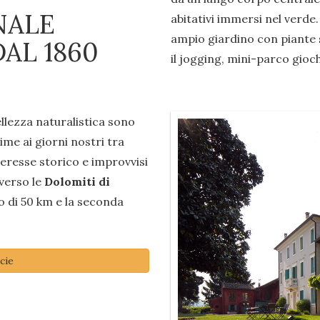
NALE
abitativi immersi nel verde.
ampio giardino con piante s
AL 1860
il jogging, mini-parco gioch
ellezza naturalistica sono
rime ai giorni nostri tra
nteresse storico e improvvisi
 verso le
Dolomiti di
o di 50 km e la seconda
cie