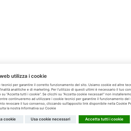
web utilizza i cookie
Relais Ca’Milone
 tecnici per garantire il corretto funzionamento del sito. Usiamo cookie ed altre tec
inalità analitiche e di marketing. Per l’utilizzo di questi ultimi è necessario il tuo c
Via San Michele, 60 S. Pietro di Feletto (TV)
 su “Accetta tutti i cookie”. Se clicchi su “Accetta cookie necessari” non installeremo 
ntre continueremo ad utilizzare i cookie tecnici per garantire il funzionamento del s
el. 0438 60037 - Cell. 340 5179608 -
info@camilone.com
 revocare il tuo consenso, cliccando sull’apposito link disponibile nella Cookie Po
lta la nostra Informativa sui Cookie
Privacy
Cookies
za cookie
Usa cookie necessari
Accetta tutti i cookie