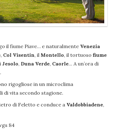
ungo il fiume Piave… e naturalmente
Venezia
e
,
Col Visentin
, il
Montello
, il tortuoso
fiume
i
Jesolo
,
Duna Verde
,
Caorle
... A un’ora di
.
scono rigogliose in un microclima
i di vita secondo stagione.
ietro di Feletto e conduce a
Valdobbiadene
,
 wgs 84