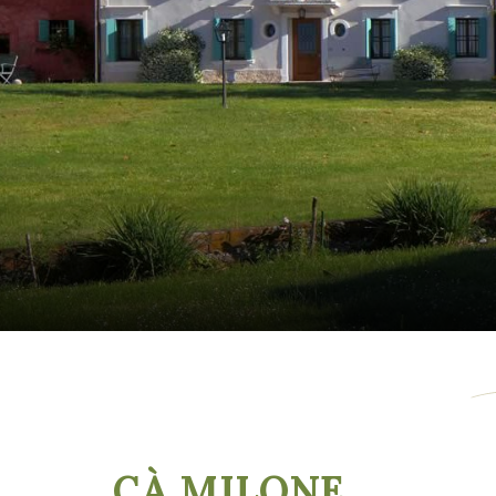
CÀ MILONE
,