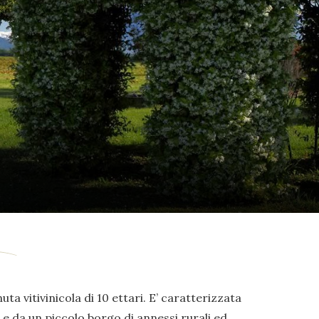
uta vitivinicola di 10 ettari. E’ caratterizzata
e da un piccolo borgo di annessi rurali ed