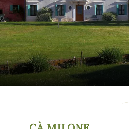
CÀ MILONE
,