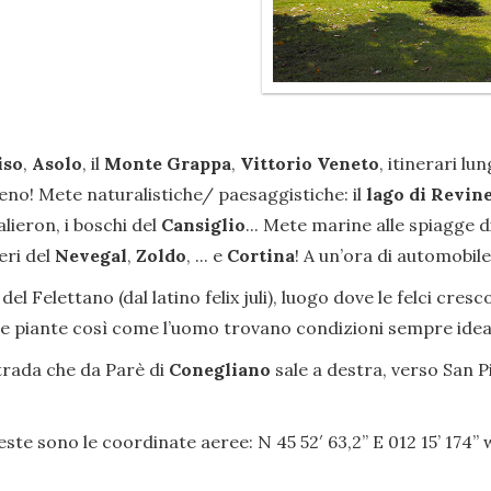
iso
,
Asolo
, il
Monte Grappa
,
Vittorio Veneto
, itinerari l
o! Mete naturalistiche/ paesaggistiche: il
lago di Revin
alieron, i boschi del
Cansiglio
... Mete marine alle spiagge d
eri del
Nevegal
,
Zoldo
, ... e
Cortina
! A un’ora di automobile
del Felettano (dal latino felix juli), luogo dove le felci cre
e le piante così come l’uomo trovano condizioni sempre ideal
strada che da Parè di
Conegliano
sale a destra, verso San P
este sono le coordinate aeree: N 45 52′ 63,2” E 012 15’ 174’’