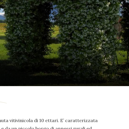
uta vitivinicola di 10 ettari. E’ caratterizzata
e da un piccolo borgo di annessi rurali ed