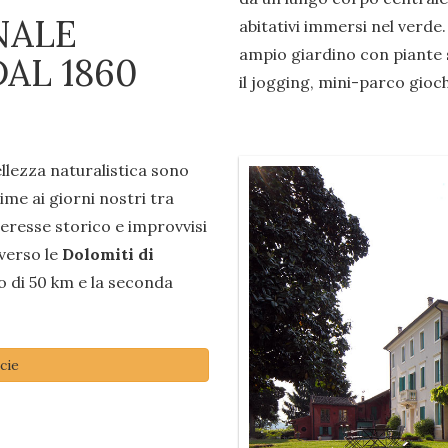
NALE
abitativi immersi nel verde.
ampio giardino con piante s
AL 1860
il jogging, mini-parco gioch
ellezza naturalistica sono
rime ai giorni nostri tra
nteresse storico e improvvisi
 verso le
Dolomiti di
o di 50 km e la seconda
cie