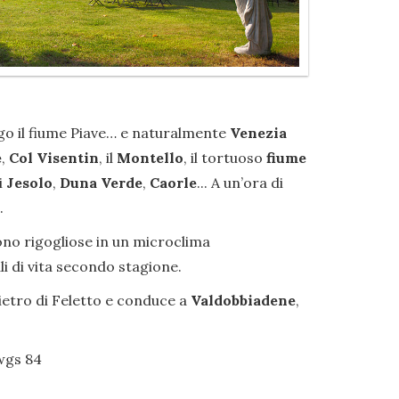
ungo il fiume Piave… e naturalmente
Venezia
e
,
Col Visentin
, il
Montello
, il tortuoso
fiume
i
Jesolo
,
Duna Verde
,
Caorle
... A un’ora di
.
scono rigogliose in un microclima
i di vita secondo stagione.
ietro di Feletto e conduce a
Valdobbiadene
,
 wgs 84