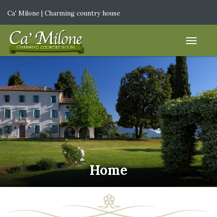
Ca' Milone | Charming country house
IT
|
EN
Home