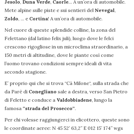
Jesolo
,
Duna Verde
,
Caorle
... A un’ora di automobile.
Mete alpine sulle piste e sui sentieri del
Nevegal
,
Zoldo
, ... e
Cortina
! A un’ora di automobile.
Nel cuore di queste splendide colline, la zona del
Felettano (dal latino felix juli), luogo dove le felci
crescono rigogliose in un microclima straordinario, a
150 metri di altitudine, dove le piante così come
l’uomo trovano condizioni sempre ideali di vita
secondo stagione.
E’ proprio qui che si trova “Cà Milone“, sulla strada che
da Parè di
Conegliano
sale a destra, verso San Pietro
di Feletto e conduce a
Valdobbiadene
, lungo la
famosa
“strada del Prosecco“
.
Per chi volesse raggiungerci in elicottero, queste sono
le coordinate aeree: N 45 52′ 63,2” E 012 15’ 174’’ wgs