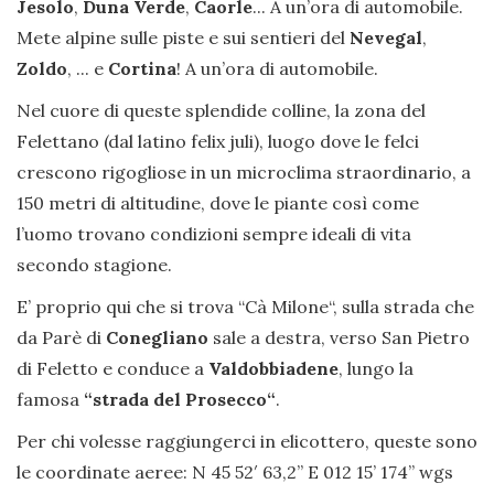
Jesolo
,
Duna Verde
,
Caorle
... A un’ora di automobile.
Mete alpine sulle piste e sui sentieri del
Nevegal
,
Zoldo
, ... e
Cortina
! A un’ora di automobile.
Nel cuore di queste splendide colline, la zona del
Felettano (dal latino felix juli), luogo dove le felci
crescono rigogliose in un microclima straordinario, a
150 metri di altitudine, dove le piante così come
l’uomo trovano condizioni sempre ideali di vita
secondo stagione.
E’ proprio qui che si trova “Cà Milone“, sulla strada che
da Parè di
Conegliano
sale a destra, verso San Pietro
di Feletto e conduce a
Valdobbiadene
, lungo la
famosa
“strada del Prosecco“
.
Per chi volesse raggiungerci in elicottero, queste sono
le coordinate aeree: N 45 52′ 63,2” E 012 15’ 174’’ wgs