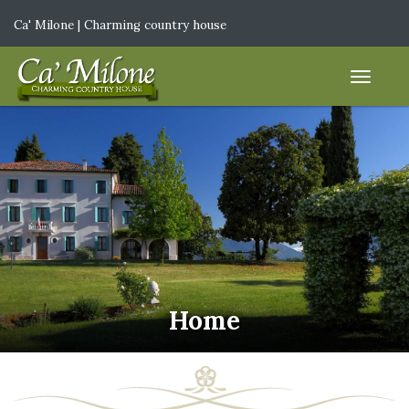
Ca' Milone | Charming country house
IT
|
EN
Home