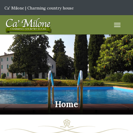
Ca' Milone | Charming country house
IT
|
EN
Home