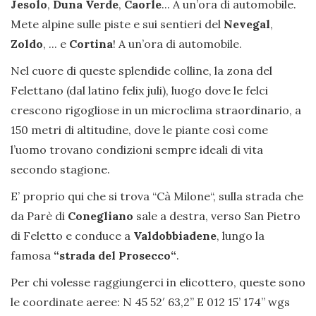
Jesolo
,
Duna Verde
,
Caorle
... A un’ora di automobile.
Mete alpine sulle piste e sui sentieri del
Nevegal
,
Zoldo
, ... e
Cortina
! A un’ora di automobile.
Nel cuore di queste splendide colline, la zona del
Felettano (dal latino felix juli), luogo dove le felci
crescono rigogliose in un microclima straordinario, a
150 metri di altitudine, dove le piante così come
l’uomo trovano condizioni sempre ideali di vita
secondo stagione.
E’ proprio qui che si trova “Cà Milone“, sulla strada che
da Parè di
Conegliano
sale a destra, verso San Pietro
di Feletto e conduce a
Valdobbiadene
, lungo la
famosa
“strada del Prosecco“
.
Per chi volesse raggiungerci in elicottero, queste sono
le coordinate aeree: N 45 52′ 63,2” E 012 15’ 174’’ wgs