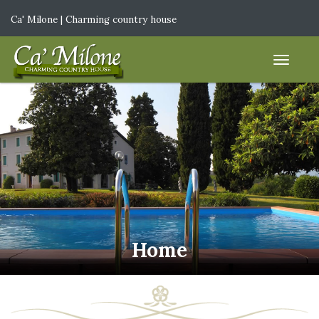
Ca' Milone | Charming country house
IT
|
EN
Home