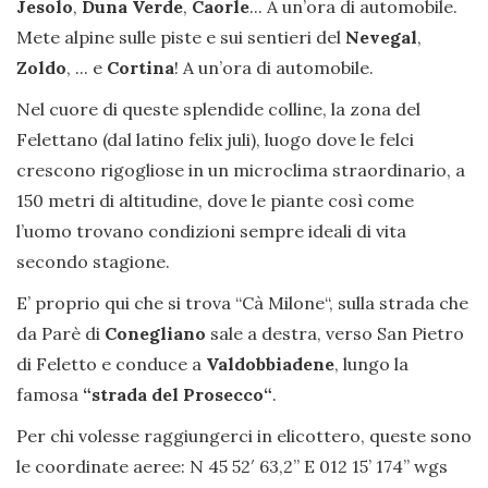
Jesolo
,
Duna Verde
,
Caorle
... A un’ora di automobile.
Mete alpine sulle piste e sui sentieri del
Nevegal
,
Zoldo
, ... e
Cortina
! A un’ora di automobile.
Nel cuore di queste splendide colline, la zona del
Felettano (dal latino felix juli), luogo dove le felci
crescono rigogliose in un microclima straordinario, a
150 metri di altitudine, dove le piante così come
l’uomo trovano condizioni sempre ideali di vita
secondo stagione.
E’ proprio qui che si trova “Cà Milone“, sulla strada che
da Parè di
Conegliano
sale a destra, verso San Pietro
di Feletto e conduce a
Valdobbiadene
, lungo la
famosa
“strada del Prosecco“
.
Per chi volesse raggiungerci in elicottero, queste sono
le coordinate aeree: N 45 52′ 63,2” E 012 15’ 174’’ wgs