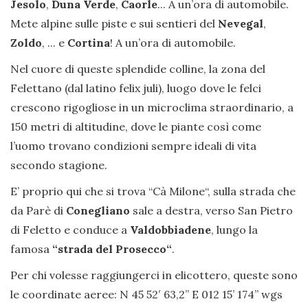
Jesolo
,
Duna Verde
,
Caorle
... A un’ora di automobile.
Mete alpine sulle piste e sui sentieri del
Nevegal
,
Zoldo
, ... e
Cortina
! A un’ora di automobile.
Nel cuore di queste splendide colline, la zona del
Felettano (dal latino felix juli), luogo dove le felci
crescono rigogliose in un microclima straordinario, a
150 metri di altitudine, dove le piante così come
l’uomo trovano condizioni sempre ideali di vita
secondo stagione.
E’ proprio qui che si trova “Cà Milone“, sulla strada che
da Parè di
Conegliano
sale a destra, verso San Pietro
di Feletto e conduce a
Valdobbiadene
, lungo la
famosa
“strada del Prosecco“
.
Per chi volesse raggiungerci in elicottero, queste sono
le coordinate aeree: N 45 52′ 63,2” E 012 15’ 174’’ wgs