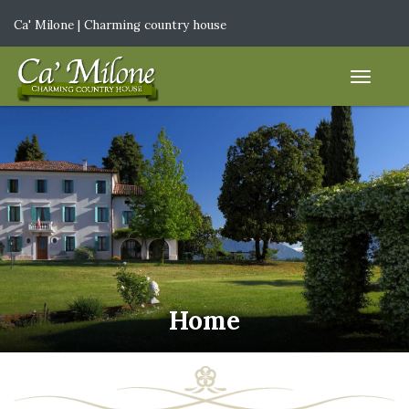
Ca' Milone | Charming country house
IT
|
EN
Home