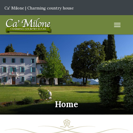
Ca' Milone | Charming country house
IT
|
EN
Home