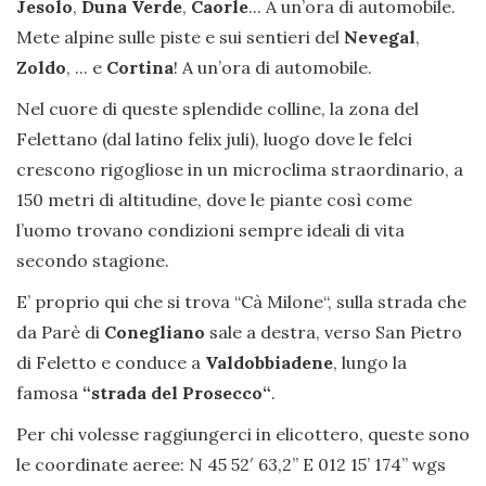
Jesolo
,
Duna Verde
,
Caorle
... A un’ora di automobile.
Mete alpine sulle piste e sui sentieri del
Nevegal
,
Zoldo
, ... e
Cortina
! A un’ora di automobile.
Nel cuore di queste splendide colline, la zona del
Felettano (dal latino felix juli), luogo dove le felci
crescono rigogliose in un microclima straordinario, a
150 metri di altitudine, dove le piante così come
l’uomo trovano condizioni sempre ideali di vita
secondo stagione.
E’ proprio qui che si trova “Cà Milone“, sulla strada che
da Parè di
Conegliano
sale a destra, verso San Pietro
di Feletto e conduce a
Valdobbiadene
, lungo la
famosa
“strada del Prosecco“
.
Per chi volesse raggiungerci in elicottero, queste sono
le coordinate aeree: N 45 52′ 63,2” E 012 15’ 174’’ wgs