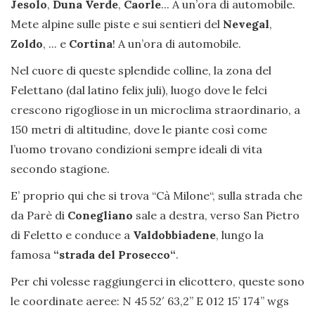
Jesolo
,
Duna Verde
,
Caorle
... A un’ora di automobile.
Mete alpine sulle piste e sui sentieri del
Nevegal
,
Zoldo
, ... e
Cortina
! A un’ora di automobile.
Nel cuore di queste splendide colline, la zona del
Felettano (dal latino felix juli), luogo dove le felci
crescono rigogliose in un microclima straordinario, a
150 metri di altitudine, dove le piante così come
l’uomo trovano condizioni sempre ideali di vita
secondo stagione.
E’ proprio qui che si trova “Cà Milone“, sulla strada che
da Parè di
Conegliano
sale a destra, verso San Pietro
di Feletto e conduce a
Valdobbiadene
, lungo la
famosa
“strada del Prosecco“
.
Per chi volesse raggiungerci in elicottero, queste sono
le coordinate aeree: N 45 52′ 63,2” E 012 15’ 174’’ wgs