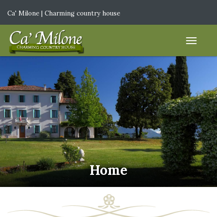
Ca' Milone | Charming country house
IT
|
EN
Home