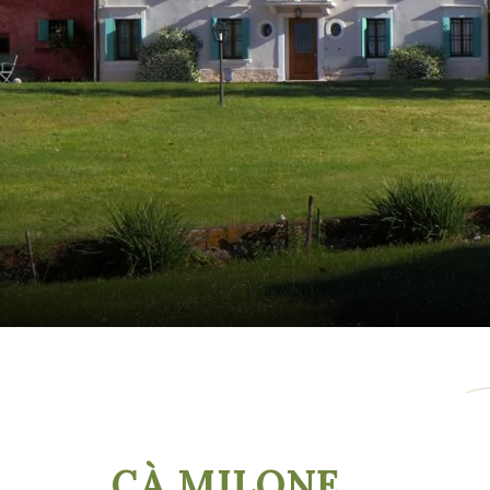
CÀ MILONE
,