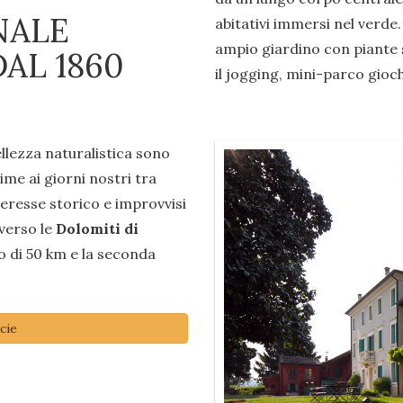
NALE
abitativi immersi nel verde.
ampio giardino con piante s
AL 1860
il jogging, mini-parco gioch
ellezza naturalistica sono
rime ai giorni nostri tra
nteresse storico e improvvisi
 verso le
Dolomiti di
o di 50 km e la seconda
cie