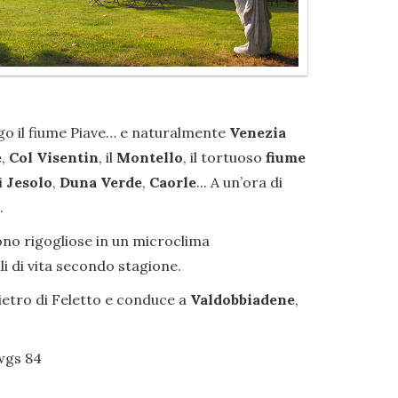
ungo il fiume Piave… e naturalmente
Venezia
e
,
Col Visentin
, il
Montello
, il tortuoso
fiume
i
Jesolo
,
Duna Verde
,
Caorle
... A un’ora di
.
scono rigogliose in un microclima
i di vita secondo stagione.
ietro di Feletto e conduce a
Valdobbiadene
,
 wgs 84