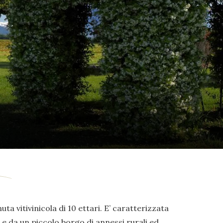
uta vitivinicola di 10 ettari. E’ caratterizzata
e da un piccolo borgo di annessi rurali ed