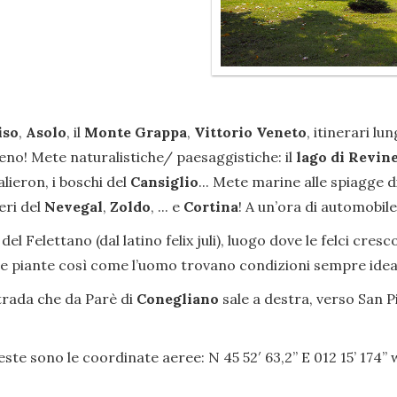
iso
,
Asolo
, il
Monte Grappa
,
Vittorio Veneto
, itinerari l
o! Mete naturalistiche/ paesaggistiche: il
lago di Revin
alieron, i boschi del
Cansiglio
... Mete marine alle spiagge d
eri del
Nevegal
,
Zoldo
, ... e
Cortina
! A un’ora di automobile
del Felettano (dal latino felix juli), luogo dove le felci cre
e le piante così come l’uomo trovano condizioni sempre ideal
strada che da Parè di
Conegliano
sale a destra, verso San P
este sono le coordinate aeree: N 45 52′ 63,2” E 012 15’ 174’’