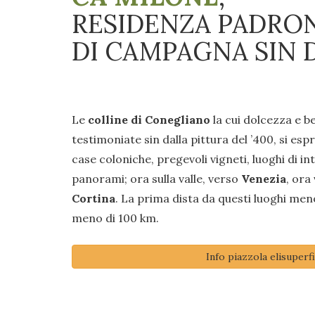
RESIDENZA PADRO
DI CAMPAGNA SIN D
Le
colline di Conegliano
la cui dolcezza e b
testimoniate sin dalla pittura del ’400, si esp
case coloniche, pregevoli vigneti, luoghi di i
panorami; ora sulla valle, verso
Venezia
, ora
Cortina
. La prima dista da questi luoghi men
meno di 100 km.
Info piazzola elisuperfi