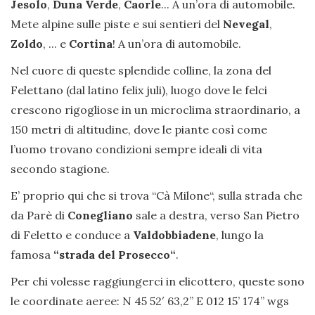
Jesolo
,
Duna Verde
,
Caorle
... A un’ora di automobile.
Mete alpine sulle piste e sui sentieri del
Nevegal
,
Zoldo
, ... e
Cortina
! A un’ora di automobile.
Nel cuore di queste splendide colline, la zona del
Felettano (dal latino felix juli), luogo dove le felci
crescono rigogliose in un microclima straordinario, a
150 metri di altitudine, dove le piante così come
l’uomo trovano condizioni sempre ideali di vita
secondo stagione.
E’ proprio qui che si trova “Cà Milone“, sulla strada che
da Parè di
Conegliano
sale a destra, verso San Pietro
di Feletto e conduce a
Valdobbiadene
, lungo la
famosa
“strada del Prosecco“
.
Per chi volesse raggiungerci in elicottero, queste sono
le coordinate aeree: N 45 52′ 63,2” E 012 15’ 174’’ wgs