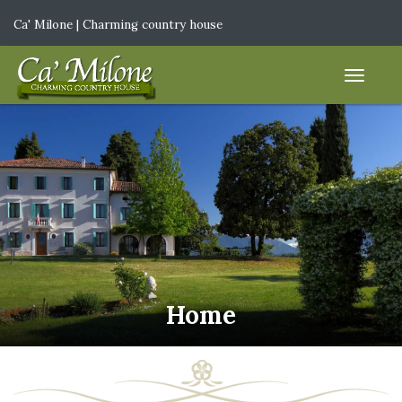
Ca' Milone | Charming country house
IT
|
EN
Home