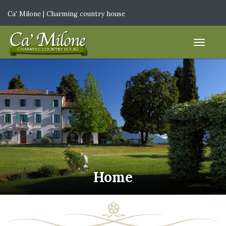
Ca' Milone | Charming country house
IT
|
EN
Home