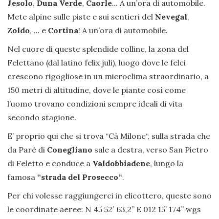
Jesolo
,
Duna Verde
,
Caorle
... A un’ora di automobile.
Mete alpine sulle piste e sui sentieri del
Nevegal
,
Zoldo
, ... e
Cortina
! A un’ora di automobile.
Nel cuore di queste splendide colline, la zona del
Felettano (dal latino felix juli), luogo dove le felci
crescono rigogliose in un microclima straordinario, a
150 metri di altitudine, dove le piante così come
l’uomo trovano condizioni sempre ideali di vita
secondo stagione.
E’ proprio qui che si trova “Cà Milone“, sulla strada che
da Parè di
Conegliano
sale a destra, verso San Pietro
di Feletto e conduce a
Valdobbiadene
, lungo la
famosa
“strada del Prosecco“
.
Per chi volesse raggiungerci in elicottero, queste sono
le coordinate aeree: N 45 52′ 63,2” E 012 15’ 174’’ wgs