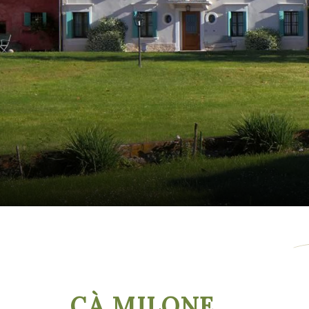
CÀ MILONE
,