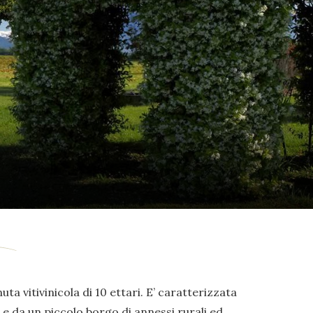
uta vitivinicola di 10 ettari. E’ caratterizzata
e da un piccolo borgo di annessi rurali ed