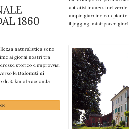
NALE
abitativi immersi nel verde.
ampio giardino con piante s
AL 1860
il jogging, mini-parco gioch
ellezza naturalistica sono
rime ai giorni nostri tra
nteresse storico e improvvisi
 verso le
Dolomiti di
o di 50 km e la seconda
cie