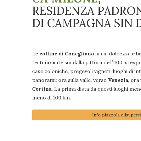
RESIDENZA PADRO
DI CAMPAGNA SIN D
Le
colline di Conegliano
la cui dolcezza e b
testimoniate sin dalla pittura del ’400, si esp
case coloniche, pregevoli vigneti, luoghi di i
panorami; ora sulla valle, verso
Venezia
, ora
Cortina
. La prima dista da questi luoghi men
meno di 100 km.
Info piazzola elisuperfi