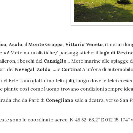
iso
,
Asolo
, il
Monte Grappa
,
Vittorio Veneto
, itinerari l
o! Mete naturalistiche/ paesaggistiche: il
lago di Revin
alieron, i boschi del
Cansiglio
... Mete marine alle spiagge d
eri del
Nevegal
,
Zoldo
, ... e
Cortina
! A un’ora di automobile
del Felettano (dal latino felix juli), luogo dove le felci cre
e le piante così come l’uomo trovano condizioni sempre ideal
strada che da Parè di
Conegliano
sale a destra, verso San P
este sono le coordinate aeree: N 45 52′ 63,2” E 012 15’ 174’’