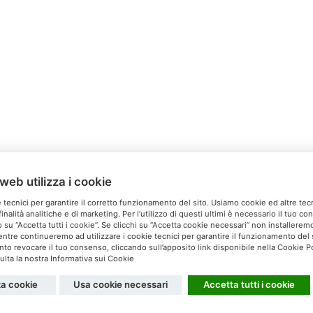
web utilizza i cookie
Relais Ca’Milone
 tecnici per garantire il corretto funzionamento del sito. Usiamo cookie ed altre tec
inalità analitiche e di marketing. Per l’utilizzo di questi ultimi è necessario il tuo c
Via San Michele, 60 S. Pietro di Feletto (TV)
 su “Accetta tutti i cookie”. Se clicchi su “Accetta cookie necessari” non installeremo 
ntre continueremo ad utilizzare i cookie tecnici per garantire il funzionamento del s
el. 0438 60037 - Cell. 340 5179608 -
info@camilone.com
 revocare il tuo consenso, cliccando sull’apposito link disponibile nella Cookie Po
lta la nostra Informativa sui Cookie
Privacy
Cookies
za cookie
Usa cookie necessari
Accetta tutti i cookie