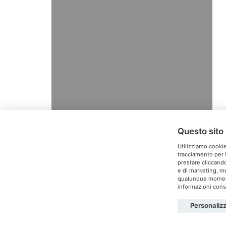
Questo sito 
Utilizziamo cookie
tracciamento per f
prestare cliccando
e di marketing, me
T
qualunque momento
informazioni consu
Personaliz