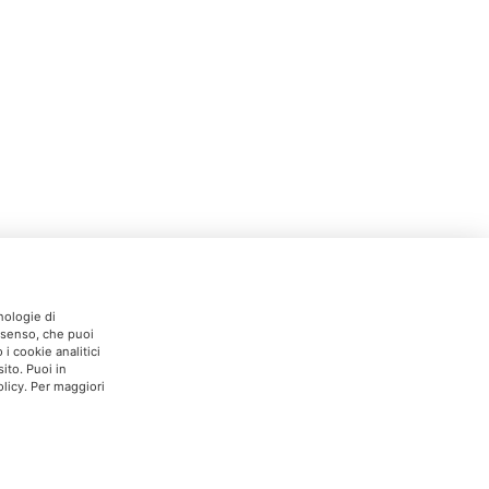
nologie di
onsenso, che puoi
i cookie analitici
ito. Puoi in
licy. Per maggiori