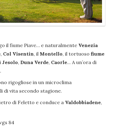
ungo il fiume Piave… e naturalmente
Venezia
e
,
Col Visentin
, il
Montello
, il tortuoso
fiume
i
Jesolo
,
Duna Verde
,
Caorle
... A un’ora di
.
scono rigogliose in un microclima
i di vita secondo stagione.
ietro di Feletto e conduce a
Valdobbiadene
,
 wgs 84