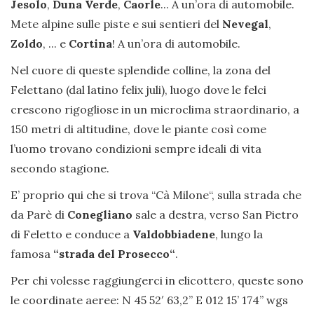
Jesolo
,
Duna Verde
,
Caorle
... A un’ora di automobile.
Mete alpine sulle piste e sui sentieri del
Nevegal
,
Zoldo
, ... e
Cortina
! A un’ora di automobile.
Nel cuore di queste splendide colline, la zona del
Felettano (dal latino felix juli), luogo dove le felci
crescono rigogliose in un microclima straordinario, a
150 metri di altitudine, dove le piante così come
l’uomo trovano condizioni sempre ideali di vita
secondo stagione.
E’ proprio qui che si trova “Cà Milone“, sulla strada che
da Parè di
Conegliano
sale a destra, verso San Pietro
di Feletto e conduce a
Valdobbiadene
, lungo la
famosa
“strada del Prosecco“
.
Per chi volesse raggiungerci in elicottero, queste sono
le coordinate aeree: N 45 52′ 63,2” E 012 15’ 174’’ wgs