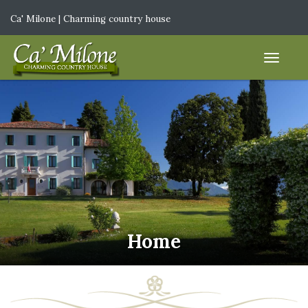
Ca' Milone | Charming country house
IT
|
EN
Home