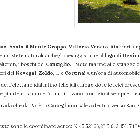
iso
,
Asolo
, il
Monte Grappa
,
Vittorio Veneto
, itinerari l
o! Mete naturalistiche/ paesaggistiche: il
lago di Revin
alieron, i boschi del
Cansiglio
... Mete marine alle spiagge d
eri del
Nevegal
,
Zoldo
, ... e
Cortina
! A un’ora di automobile
del Felettano (dal latino felix juli), luogo dove le felci cre
e le piante così come l’uomo trovano condizioni sempre ideal
strada che da Parè di
Conegliano
sale a destra, verso San P
este sono le coordinate aeree: N 45 52′ 63,2” E 012 15’ 174’’