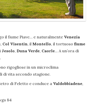
ungo il fiume Piave… e naturalmente
Venezia
e
,
Col Visentin
, il
Montello
, il tortuoso
fiume
i
Jesolo
,
Duna Verde
,
Caorle
... A un’ora di
.
scono rigogliose in un microclima
i di vita secondo stagione.
ietro di Feletto e conduce a
Valdobbiadene
,
 wgs 84