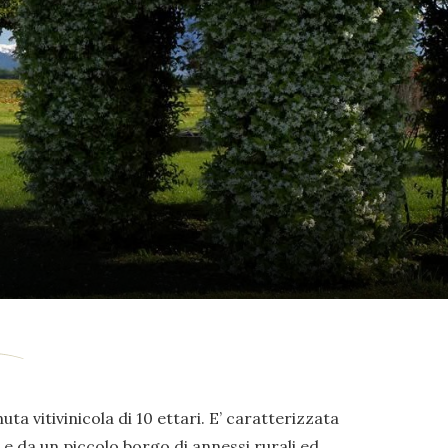
uta vitivinicola di 10 ettari. E’ caratterizzata
e da un piccolo borgo di annessi rurali ed