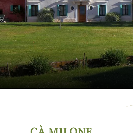
CÀ MILONE
,