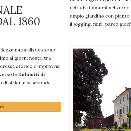
NALE
abitativi immersi nel verde.
ampio giardino con piante s
AL 1860
il jogging, mini-parco gioch
ellezza naturalistica sono
rime ai giorni nostri tra
nteresse storico e improvvisi
 verso le
Dolomiti di
o di 50 km e la seconda
cie