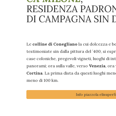
RESIDENZA PADRO
DI CAMPAGNA SIN D
Le
colline di Conegliano
la cui dolcezza e b
testimoniate sin dalla pittura del ’400, si esp
case coloniche, pregevoli vigneti, luoghi di i
panorami; ora sulla valle, verso
Venezia
, ora
Cortina
. La prima dista da questi luoghi men
meno di 100 km.
Info piazzola elisuperfi