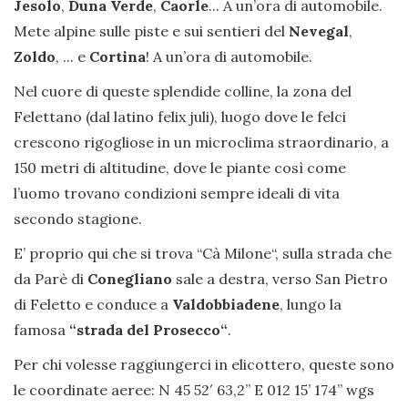
Jesolo
,
Duna Verde
,
Caorle
... A un’ora di automobile.
Mete alpine sulle piste e sui sentieri del
Nevegal
,
Zoldo
, ... e
Cortina
! A un’ora di automobile.
Nel cuore di queste splendide colline, la zona del
Felettano (dal latino felix juli), luogo dove le felci
crescono rigogliose in un microclima straordinario, a
150 metri di altitudine, dove le piante così come
l’uomo trovano condizioni sempre ideali di vita
secondo stagione.
E’ proprio qui che si trova “Cà Milone“, sulla strada che
da Parè di
Conegliano
sale a destra, verso San Pietro
di Feletto e conduce a
Valdobbiadene
, lungo la
famosa
“strada del Prosecco“
.
Per chi volesse raggiungerci in elicottero, queste sono
le coordinate aeree: N 45 52′ 63,2” E 012 15’ 174’’ wgs