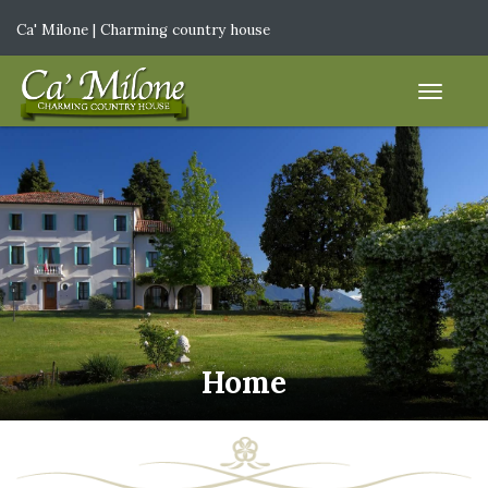
Ca' Milone | Charming country house
IT
|
EN
Home