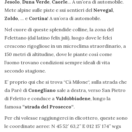
Jesolo
,
Duna Verde
,
Caorle
... A un’ora di automobile.
Mete alpine sulle piste e sui sentieri del
Nevegal
,
Zoldo
, ... e
Cortina
! A un’ora di automobile.
Nel cuore di queste splendide colline, la zona del
Felettano (dal latino felix juli), luogo dove le felci
crescono rigogliose in un microclima straordinario, a
150 metri di altitudine, dove le piante così come
l’uomo trovano condizioni sempre ideali di vita
secondo stagione.
E’ proprio qui che si trova “Cà Milone“, sulla strada che
da Parè di
Conegliano
sale a destra, verso San Pietro
di Feletto e conduce a
Valdobbiadene
, lungo la
famosa
“strada del Prosecco“
.
Per chi volesse raggiungerci in elicottero, queste sono
le coordinate aeree: N 45 52′ 63,2” E 012 15’ 174’’ wgs