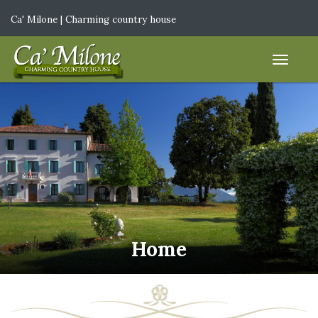
Ca' Milone | Charming country house
IT
|
EN
Home