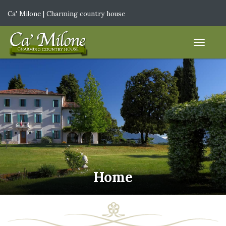
Ca' Milone | Charming country house
IT
|
EN
Home