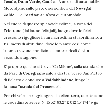
Jesolo
,
Duna Verde
,
Caorle
... A un’ora di automobile.
Mete alpine sulle piste e sui sentieri del
Nevegal
,
Zoldo
, ... e
Cortina
! A un’ora di automobile.
Nel cuore di queste splendide colline, la zona del
Felettano (dal latino felix juli), luogo dove le felci
crescono rigogliose in un microclima straordinario, a
150 metri di altitudine, dove le piante così come
l’uomo trovano condizioni sempre ideali di vita
secondo stagione.
E’ proprio qui che si trova “Cà Milone“, sulla strada che
da Parè di
Conegliano
sale a destra, verso San Pietro
di Feletto e conduce a
Valdobbiadene
, lungo la
famosa
“strada del Prosecco“
.
Per chi volesse raggiungerci in elicottero, queste sono
le coordinate aeree: N 45 52′ 63,2” E 012 15’ 174’’ wgs