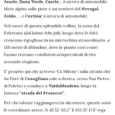
Jesolo
,
Duna Verde
,
Caorle
... A un’ora di automobile.
Mete alpine sulle piste e sui sentieri del
Nevegal
,
Zoldo
, ... e
Cortina
! A un’ora di automobile.
Nel cuore di queste splendide colline, la zona del
Felettano (dal latino felix juli), luogo dove le felci
crescono rigogliose in un microclima straordinario, a
150 metri di altitudine, dove le piante così come
l’uomo trovano condizioni sempre ideali di vita
secondo stagione.
E’ proprio qui che si trova “Cà Milone“, sulla strada che
da Parè di
Conegliano
sale a destra, verso San Pietro
di Feletto e conduce a
Valdobbiadene
, lungo la
famosa
“strada del Prosecco“
.
Per chi volesse raggiungerci in elicottero, queste sono
le coordinate aeree: N 45 52′ 63,2” E 012 15’ 174’’ wgs