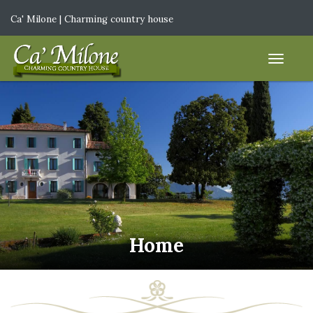
Ca' Milone | Charming country house
IT
|
EN
Home